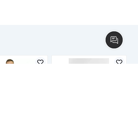
ые жилеты с
Подушка с логотипом
м
В наличии
50 000
сум