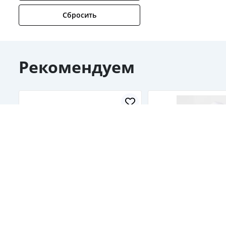
Сбросить
Рекомендуем
Нанесение логотипа на
Кепки с печатью 
ручки в Ташкенте
В наличии
В наличии
25 000
от
сум