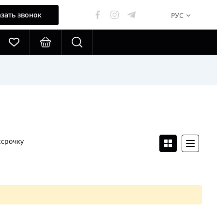
зать звонок
РУС
ссрочку