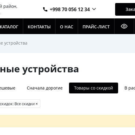
й район,
+998 70 056 12 34
Зака
А
КАТАЛОГ
КОНТАКТЫ
О НАС
ПРАЙС-ЛИСТ
е устройства
дные устройства
дешевые
Сначала дорогие
Товары со скидкой
В ра
скидок: Все скидки
×
о