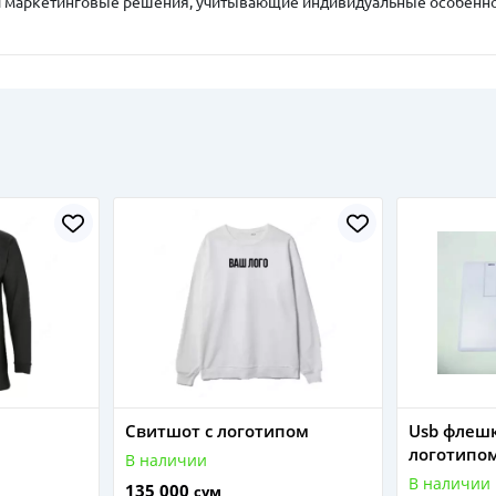
и маркетинговые решения, учитывающие индивидуальные особенно
Свитшот с логотипом
Usb флешк
логотипо
В наличии
В наличии
135 000
сум