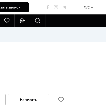
зать звонок
РУС
Написать