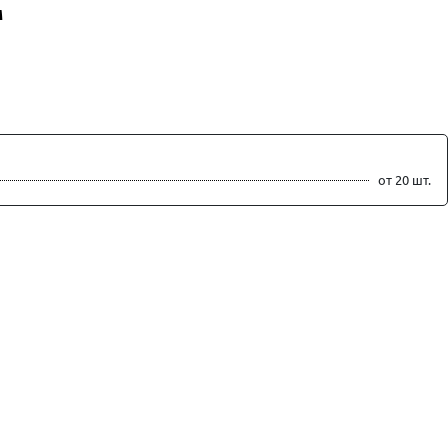
м
от 20 шт.
ть